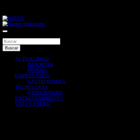
Saltar
miércoles, agosto 5, 2026
al
contenido
Tu Canal
NTEVE
Buscar
Buscar
ACTUALIDAD
DEPORTES
MUNDO
EMPRESARIAL
GASTRONOMIA
TECNOLOGIA
VIDEOJUEGOS
ENTRETENIMIENTO
VIDA Y ESTILO