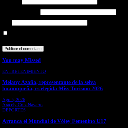
Nombre
*
Correo electrónico
*
Web
Guarda mi nombre, correo electrónico y web en este navegador
para la próxima vez que comente.
You may Missed
ENTRETENIMIENTO
Melany Azaña, representante de la selva
huanuqueña, es elegida Miss Turismo 2026
Ago 5, 2026
Aracely Cruz Navarro
DEPORTES
Arranca el Mundial de Vóley Femenino U17