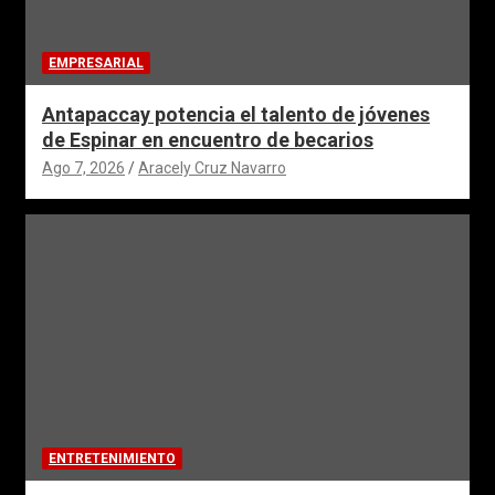
EMPRESARIAL
Antapaccay potencia el talento de jóvenes
de Espinar en encuentro de becarios
Ago 7, 2026
Aracely Cruz Navarro
ENTRETENIMIENTO