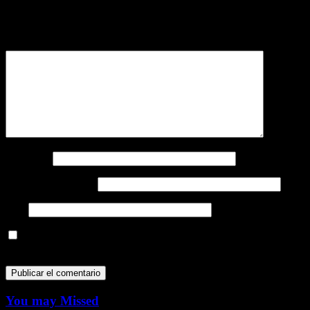
Tu dirección de correo electrónico no será publicada.
Los campos
obligatorios están marcados con
*
Comentario
*
Nombre
*
Correo electrónico
*
Web
Guarda mi nombre, correo electrónico y web en este navegador
para la próxima vez que comente.
You may Missed