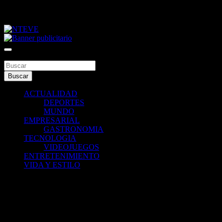
Saltar
viernes, agosto 7, 2026
al
contenido
Tu Canal
NTEVE
Buscar
Buscar
ACTUALIDAD
DEPORTES
MUNDO
EMPRESARIAL
GASTRONOMIA
TECNOLOGIA
VIDEOJUEGOS
ENTRETENIMIENTO
VIDA Y ESTILO