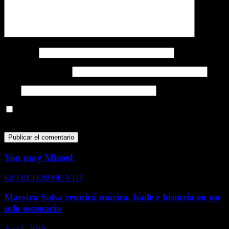
Nombre
*
Correo electrónico
*
Web
Guarda mi nombre, correo electrónico y web en este navegador
para la próxima vez que comente.
You may Missed
ENTRETENIMIENTO
Maestra Salsa reunirá música, baile e historia en un
solo escenario
Ago 6, 2026