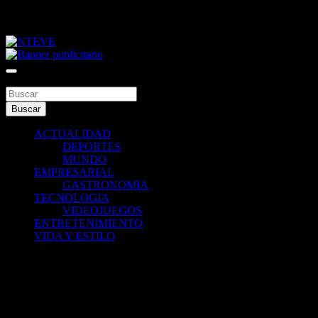
Saltar
viernes, agosto 7, 2026
al
contenido
Tu Canal
NTEVE
Buscar
Buscar
ACTUALIDAD
DEPORTES
MUNDO
EMPRESARIAL
GASTRONOMIA
TECNOLOGIA
VIDEOJUEGOS
ENTRETENIMIENTO
VIDA Y ESTILO