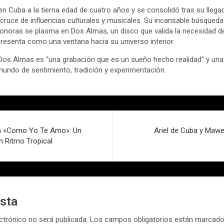
ió en Cuba a la tierna edad de cuatro años y se consolidó tras su lleg
el cruce de influencias culturales y musicales. Su incansable búsqueda
noras se plasma en Dos Almas, un disco que valida la necesidad del 
presenta como una ventana hacia su universo interior.
s Almas es “una grabación que es un sueño hecho realidad” y una i
undo de sentimiento, tradición y experimentación.
ta «Como Yo Te Amo»: Un
Ariel de Cuba y Mawe
n Ritmo Tropical
esta
ctrónico no será publicada.
Los campos obligatorios están marcad