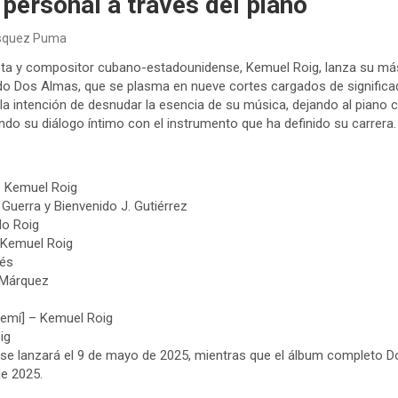
y personal a través del piano
ásquez Puma
sta y compositor cubano-estadounidense, Kemuel Roig, lanza su más
do Dos Almas, que se plasma en nueve cortes cargados de significad
a la intención de desnudar la esencia de su música, dejando al pia
ndo su diálogo íntimo con el instrumento que ha definido su carrera.
 – Kemuel Roig
Guerra y Bienvenido J. Gutiérrez
o Roig
– Kemuel Roig
dés
 Márquez
oemí] – Kemuel Roig
ig
” se lanzará el 9 de mayo de 2025, mientras que el álbum completo 
de 2025.