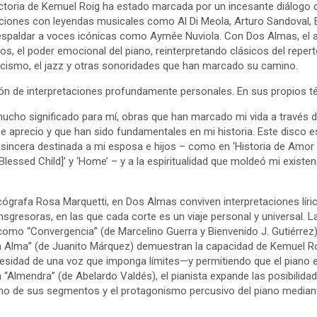
yectoria de Kemuel Roig ha estado marcada por un incesante diálogo
ciones con leyendas musicales como Al Di Meola, Arturo Sandoval, E
espaldar a voces icónicas como Aymée Nuviola. Con Dos Almas, el a
icios, el poder emocional del piano, reinterpretando clásicos del reper
icismo, el jazz y otras sonoridades que han marcado su camino.
ón de interpretaciones profundamente personales. En sus propios té
ucho significado para mí, obras que han marcado mi vida a través d
aprecio y que han sido fundamentales en mi historia. Este disco es
n sincera destinada a mi esposa e hijos – como en ‘Historia de Amor 
 [Blessed Child]’ y ‘Home’ – y a la espiritualidad que moldeó mi exist
cógrafa Rosa Marquetti, en Dos Almas conviven interpretaciones líri
nsgresoras, en las que cada corte es un viaje personal y universal. 
omo “Convergencia” (de Marcelino Guerra y Bienvenido J. Gutiérrez
n Alma” (de Juanito Márquez) demuestran la capacidad de Kemuel Ro
esidad de una voz que imponga límites—y permitiendo que el piano 
 “Almendra” (de Abelardo Valdés), el pianista expande las posibilida
rismo de sus segmentos y el protagonismo percusivo del piano media