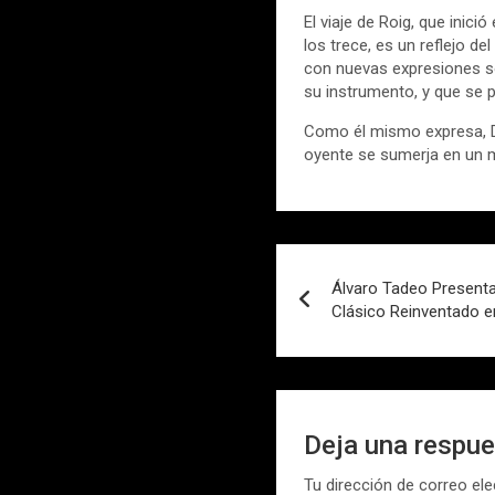
El viaje de Roig, que inic
los trece, es un reflejo d
con nuevas expresiones so
su instrumento, y que se 
Como él mismo expresa, Do
oyente se sumerja en un m
Navegación
Álvaro Tadeo Presen
de
Clásico Reinventado e
entradas
Deja una respu
Tu dirección de correo ele