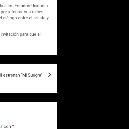
ada a los Estados Unidos a
 por integrar sus raíces
diálogo entre el artista y
nvitación para que el
ll estrenan “Mi Suegra”
os con
*