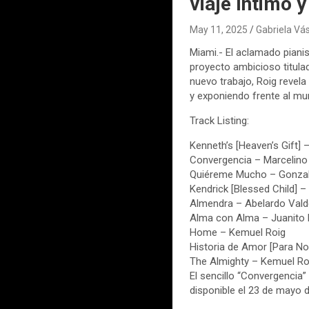
viaje íntimo 
May 11, 2025
Gabriela V
Miami.- El aclamado piani
proyecto ambicioso titula
nuevo trabajo, Roig revel
y exponiendo frente al mu
Track Listing:
Kenneth’s [Heaven’s Gift]
Convergencia – Marcelino 
Quiéreme Mucho – Gonzal
Kendrick [Blessed Child] 
Almendra – Abelardo Val
Alma con Alma – Juanito
Home – Kemuel Roig
Historia de Amor [Para N
The Almighty – Kemuel Ro
El sencillo “Convergencia
disponible el 23 de mayo 