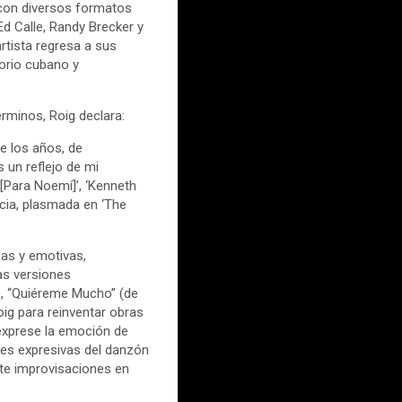
 con diversos formatos
d Calle, Randy Brecker y
rtista regresa a sus
torio cubano y
rminos, Roig declara:
e los años, de
 un reflejo de mi
[Para Noemí]’, ‘Kenneth
encia, plasmada en ‘The
cas y emotivas,
Las versiones
), “Quiéreme Mucho” (de
ig para reinventar obras
exprese la emoción de
des expresivas del danzón
nte improvisaciones en