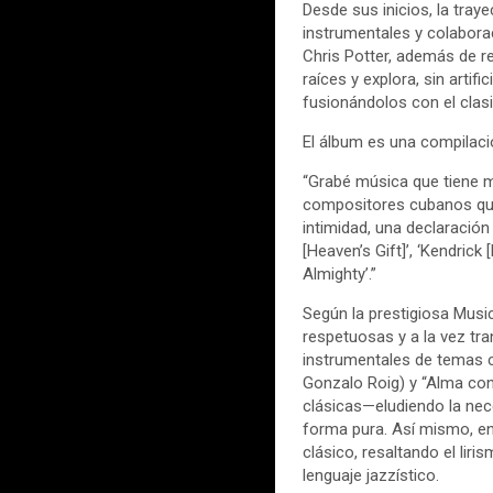
Desde sus inicios, la tra
instrumentales y colabora
Chris Potter, además de r
raíces y explora, sin artif
fusionándolos con el clas
El álbum es una compilaci
“Grabé música que tiene m
compositores cubanos que 
intimidad, una declaració
[Heaven’s Gift]’, ‘Kendrick
Almighty’.”
Según la prestigiosa Musi
respetuosas y a la vez tra
instrumentales de temas c
Gonzalo Roig) y “Alma co
clásicas—eludiendo la nec
forma pura. Así mismo, en
clásico, resaltando el li
lenguaje jazzístico.