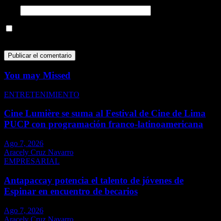
Web
Guarda mi nombre, correo electrónico y web en este navegador
para la próxima vez que comente.
You may Missed
ENTRETENIMIENTO
Cine Lumière se suma al Festival de Cine de Lima
PUCP con programación franco-latinoamericana
Ago 7, 2026
Aracely Cruz Navarro
EMPRESARIAL
Antapaccay potencia el talento de jóvenes de
Espinar en encuentro de becarios
Ago 7, 2026
Aracely Cruz Navarro