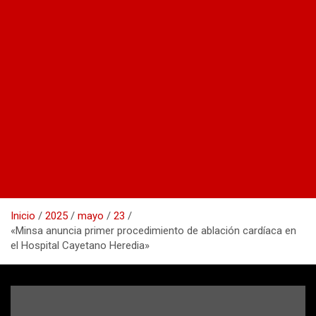
Inicio
2025
mayo
23
«Minsa anuncia primer procedimiento de ablación cardíaca en
el Hospital Cayetano Heredia»