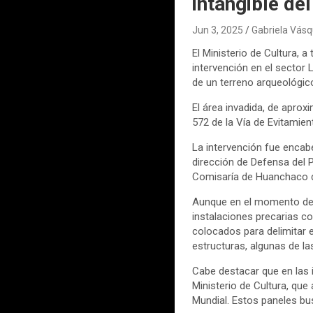
intangible d
Jun 3, 2025
Gabriela Vás
El Ministerio de Cultura, 
intervención en el sector
de un terreno arqueológic
El área invadida, de apro
572 de la Vía de Evitamien
La intervención fue encabe
dirección de Defensa del 
Comisaría de Huanchaco de
Aunque en el momento de la
instalaciones precarias c
colocados para delimitar 
estructuras, algunas de l
Cabe destacar que en las i
Ministerio de Cultura, que
Mundial. Estos paneles busc