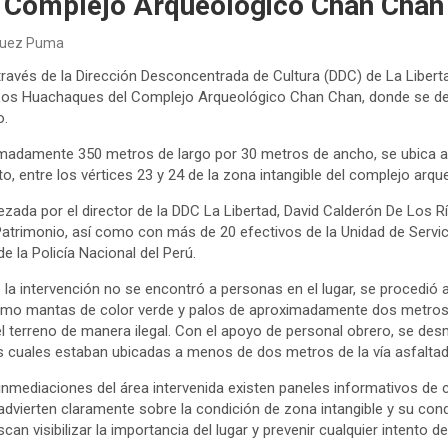
el Complejo Arqueológico Chan Chan
quez Puma
a través de la Dirección Desconcentrada de Cultura (DDC) de La Liberta
 Los Huachaques del Complejo Arqueológico Chan Chan, donde se det
o.
ximadamente 350 metros de largo por 30 metros de ancho, se ubica a l
to, entre los vértices 23 y 24 de la zona intangible del complejo arqu
zada por el director de la DDC La Libertad, David Calderón De Los Rí
Patrimonio, así como con más de 20 efectivos de la Unidad de Servic
 la Policía Nacional del Perú.
 intervención no se encontró a personas en el lugar, se procedió al
omo mantas de color verde y palos de aproximadamente dos metros d
el terreno de manera ilegal. Con el apoyo de personal obrero, se de
as cuales estaban ubicadas a menos de dos metros de la vía asfaltad
nmediaciones del área intervenida existen paneles informativos de c
 advierten claramente sobre la condición de zona intangible y su con
an visibilizar la importancia del lugar y prevenir cualquier intento de