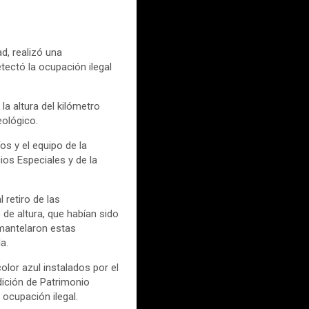
d, realizó una
ectó la ocupación ilegal
a altura del kilómetro
eológico.
os y el equipo de la
ios Especiales y de la
 retiro de las
e altura, que habían sido
smantelaron estas
a.
olor azul instalados por el
dición de Patrimonio
 ocupación ilegal.