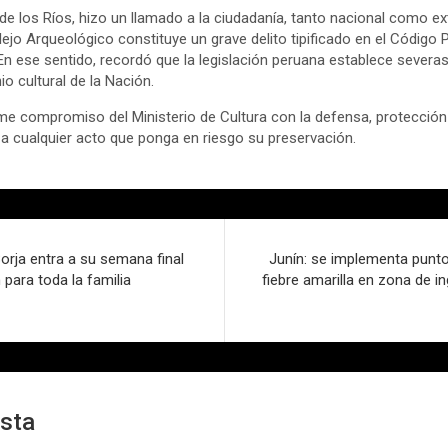
 de los Ríos, hizo un llamado a la ciudadanía, tanto nacional como e
jo Arqueológico constituye un grave delito tipificado en el Código
 En ese sentido, recordó que la legislación peruana establece sever
io cultural de la Nación.
irme compromiso del Ministerio de Cultura con la defensa, protección
e a cualquier acto que ponga en riesgo su preservación.
Borja entra a su semana final
Junín: se implementa punt
para toda la familia
fiebre amarilla en zona de in
esta