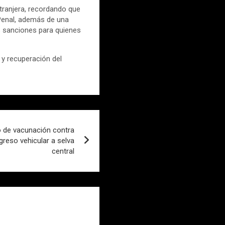
xtranjera, recordando que
 Penal, además de una
as sanciones para quienes
 y recuperación del
o de vacunación contra
greso vehicular a selva
central