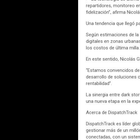
repartidores, monitoreo en
fidelización”, afirma Nico
Una tendencia que llegó p
Según estimaciones de la 
digitales en zonas urban
los costos de última milla.
En este sentido, Nicolás G
“Estamos convencidos de q
desarrollo de soluciones 
rentabilidad”.
La sinergia entre dark sto
una nueva etapa en la expe
Acerca de DispatchTrack
DispatchTrack es líder gl
gestionar más de un milló
conectadas, con un sistem