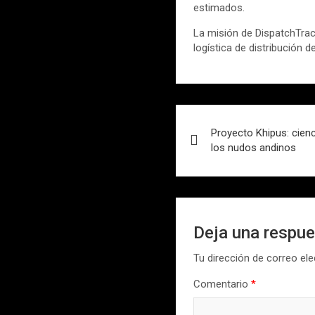
estimados.
La misión de DispatchTrack
logística de distribución d
Navegación
Proyecto Khipus: cienc
de
los nudos andinos
entradas
Deja una respu
Tu dirección de correo ele
Comentario
*