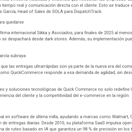
 tiempo real y comunicación directa con el cliente. Esto se traduce e
lás García, Head of Sales de SOLA para DispatchTrack.
ara quedarse
firma internacional Sikka y Asociados, para finales de 2025 al menos
as se despachará desde dark stores. Además, su implementación pue
arcía subraya:
ue las entregas ultrarrápidas son ya parte de la nueva era del comer
como QuickCommerce responde a esa demanda de agilidad, sin descu
res y soluciones tecnológicas de Quick Commerce no solo redefine la
riencia del cliente y la competitividad del e-commerce en la región.
obal en software de última milla, ayudando a marcas como Walmart,
n de entregas diarias. Desde 2010, su plataforma SaaS impulsa oper
a de ruteo basado en IA que garantiza un 98 % de precisión en los