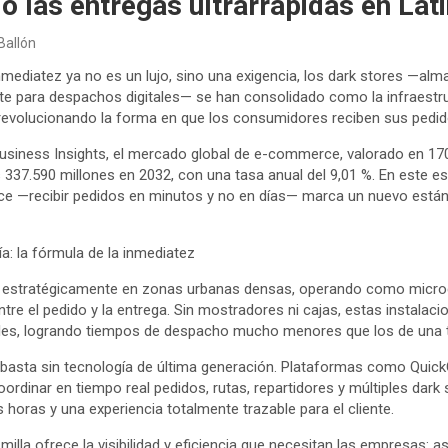
 las entregas ultrarrápidas en La
Ballón
mediatez ya no es un lujo, sino una exigencia, los dark stores —alm
e para despachos digitales— se han consolidado como la infraestru
revolucionando la forma en que los consumidores reciben sus pedid
siness Insights, el mercado global de e-commerce, valorado en 170
s 337.590 millones en 2032, con una tasa anual del 9,01 %. En este e
ce —recibir pedidos en minutos y no en días— marca un nuevo están
ía: la fórmula de la inmediatez
n estratégicamente en zonas urbanas densas, operando como microc
ntre el pedido y la entrega. Sin mostradores ni cajas, estas instala
tales, logrando tiempos de despacho mucho menores que los de una ti
o basta sin tecnología de última generación. Plataformas como Qui
ordinar en tiempo real pedidos, rutas, repartidores y múltiples dark
horas y una experiencia totalmente trazable para el cliente.
 milla ofrece la visibilidad y eficiencia que necesitan las empresas: