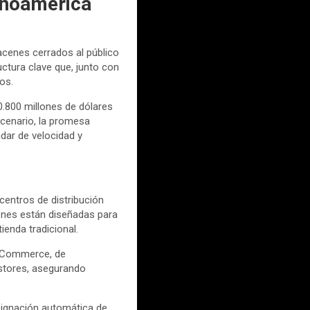
tinoamérica
acenes cerrados al público
ctura clave que, junto con
os.
.800 millones de dólares
scenario, la promesa
dar de velocidad y
entros de distribución
ciones están diseñadas para
enda tradicional.
ckCommerce, de
 stores, asegurando
 asignación automática de