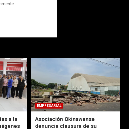
comente.
EMPRESARIAL
das a la
Asociación Okinawense
imágenes
denuncia clausura de su