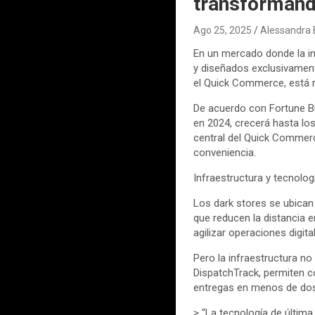
transformando
Ago 25, 2025
Alessandra 
En un mercado donde la in
y diseñados exclusivament
el Quick Commerce, está 
De acuerdo con Fortune Bu
en 2024, crecerá hasta lo
central del Quick Commer
conveniencia.
Infraestructura y tecnolog
Los dark stores se ubica
que reducen la distancia e
agilizar operaciones digi
Pero la infraestructura n
DispatchTrack, permiten co
entregas en menos de dos 
> “La tecnología de última