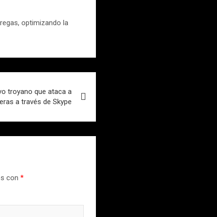
tregas, optimizando la
vo troyano que ataca a
ieras a través de Skype
os con
*