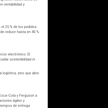
n rentabilidad y
 el 25 % de los pedidos
de reducir hasta en 40 %
cio electrónico. El
idar sostenibilidad ni
 logística, sino que abre
 Coca-Cola y Ferguson a
aciones ágiles y
 tiempos de entrega