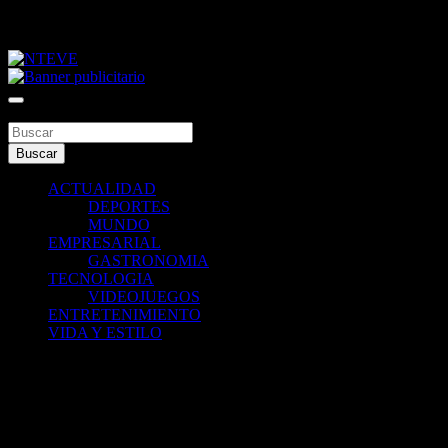
Saltar
jueves, agosto 6, 2026
al
contenido
Tu Canal
NTEVE
Buscar
Buscar
ACTUALIDAD
DEPORTES
MUNDO
EMPRESARIAL
GASTRONOMIA
TECNOLOGIA
VIDEOJUEGOS
ENTRETENIMIENTO
VIDA Y ESTILO