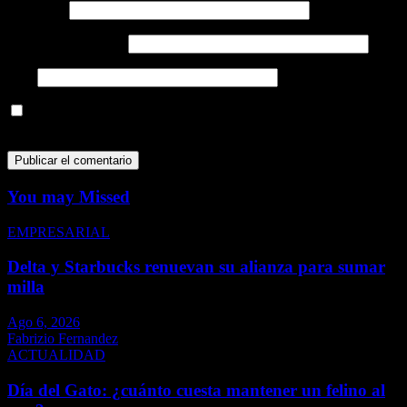
Nombre
*
Correo electrónico
*
Web
Guarda mi nombre, correo electrónico y web en este navegador
para la próxima vez que comente.
You may Missed
EMPRESARIAL
Delta y Starbucks renuevan su alianza para sumar
milla
Ago 6, 2026
Fabrizio Fernandez
ACTUALIDAD
Día del Gato: ¿cuánto cuesta mantener un felino al