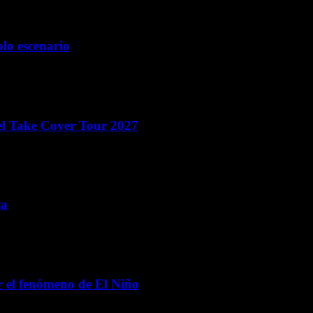
olo escenario
el Take Cover Tour 2027
ca
 el fenómeno de El Niño