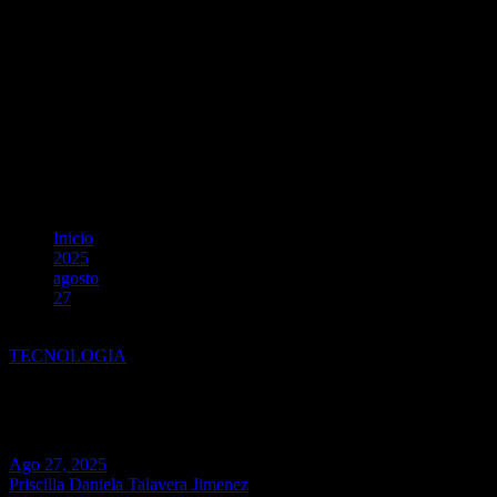
Inicio
2025
agosto
27
La propuesta de la Universidad Católica San Pablo para los prof
TECNOLOGIA
La propuesta de la Universidad C
Ago 27, 2025
Priscilla Daniela Talavera Jimenez