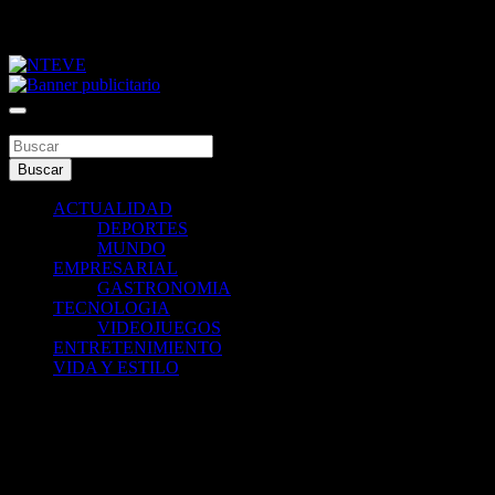
Saltar
viernes, agosto 7, 2026
al
contenido
Tu Canal
NTEVE
Buscar
Buscar
ACTUALIDAD
DEPORTES
MUNDO
EMPRESARIAL
GASTRONOMIA
TECNOLOGIA
VIDEOJUEGOS
ENTRETENIMIENTO
VIDA Y ESTILO