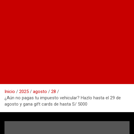
Inicio
2025
agosto
28
¿Aún no pagas tu impuesto vehicular? Hazlo hasta el 29 de
agosto y gana gift cards de hasta S/ 5000