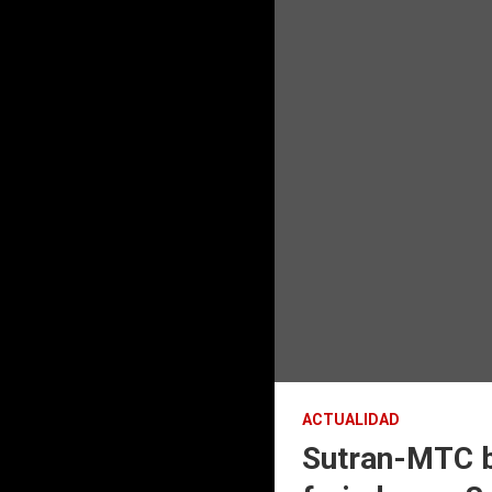
ACTUALIDAD
Sutran-MTC b