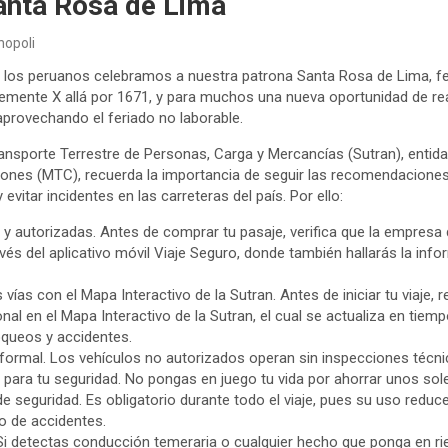
Santa Rosa de Lima
nopoli
 los peruanos celebramos a nuestra patrona Santa Rosa de Lima, fe
emente X allá por 1671, y para muchos una nueva oportunidad de rea
 aprovechando el feriado no laborable.
nsporte Terrestre de Personas, Carga y Mercancías (Sutran), entidad
nes (MTC), recuerda la importancia de seguir las recomendaciones 
 evitar incidentes en las carreteras del país. Por ello:
 y autorizadas. Antes de comprar tu pasaje, verifica que la empresa
avés del aplicativo móvil Viaje Seguro, donde también hallarás la in
 vías con el Mapa Interactivo de la Sutran. Antes de iniciar tu viaje, 
onal en el Mapa Interactivo de la Sutran, el cual se actualiza en tiemp
loqueos y accidentes.
informal. Los vehículos no autorizados operan sin inspecciones técni
 para tu seguridad. No pongas en juego tu vida por ahorrar unos sol
de seguridad. Es obligatorio durante todo el viaje, pues su uso reduc
o de accidentes.
. Si detectas conducción temeraria o cualquier hecho que ponga en ri