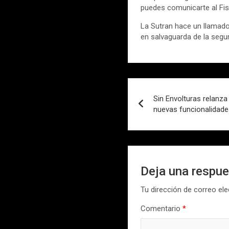
puedes comunicarte al F
La Sutran hace un llamado
en salvaguarda de la segur
Navegación
Sin Envolturas relanza
de
nuevas funcionalidade
entradas
Deja una respu
Tu dirección de correo ele
Comentario
*