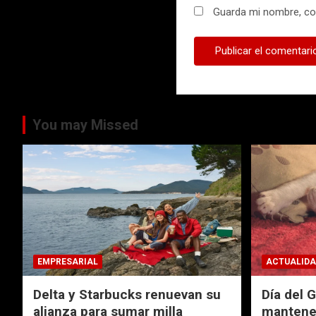
Guarda mi nombre, cor
You may Missed
EMPRESARIAL
ACTUALIDA
Delta y Starbucks renuevan su
Día del 
alianza para sumar milla
mantener