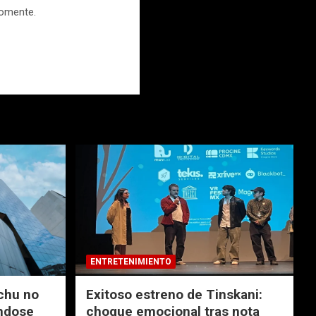
comente.
ENTRETENIMIENTO
chu no
Exitoso estreno de Tinskani:
ndose
choque emocional tras nota