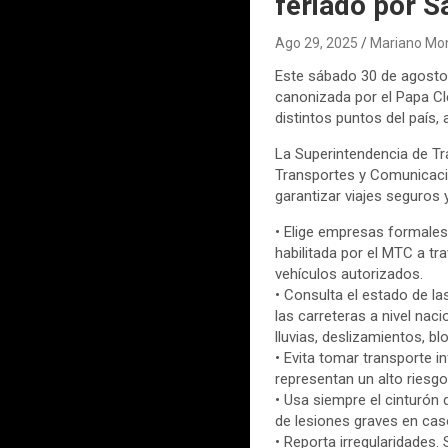
feriado por 
Ago 29, 2025
Mariano Mo
Este sábado 30 de agosto
canonizada por el Papa Cl
distintos puntos del país,
La Superintendencia de Tra
Transportes y Comunicacio
garantizar viajes seguros y
• Elige empresas formales
habilitada por el MTC a tr
vehículos autorizados.
• Consulta el estado de las
las carreteras a nivel naci
lluvias, deslizamientos, b
• Evita tomar transporte 
representan un alto riesgo
• Usa siempre el cinturón 
de lesiones graves en cas
• Reporta irregularidades