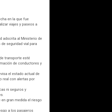
cha en la que fue
lizar viajes y paseos a
 adscrita al Ministerio de
de seguridad vial para
 de transporte esté
formación de conductores y
revisa el estado actual de
o real con alertas por
cas ni seguros y
es.
e en gran medida el riesgo
esgo a los pasajeros