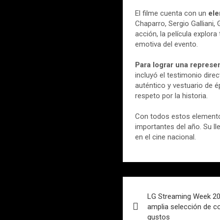
El filme cuenta con un
ele
Chaparro, Sergio Galliani, 
acción, la película explo
emotiva del evento.
Para lograr una represen
incluyó el testimonio dir
auténtico y vestuario de é
respeto por la historia.
Con todos estos elemen
importantes del año. Su ll
en el cine nacional.
Navegación
LG Streaming Week 202
de
amplia selección de c
gustos