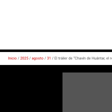
Inicio
2025
agosto
31
El tráiler de “Chavín de Huántar, el 