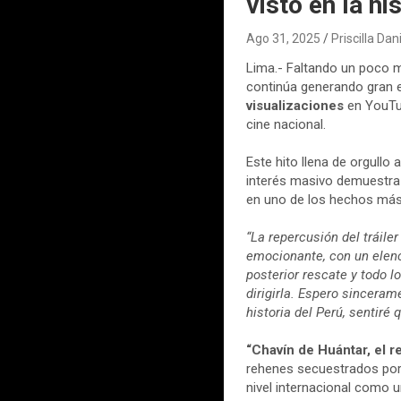
visto en la hi
Ago 31, 2025
Priscilla Da
Lima.- Faltando un poco m
continúa generando gran e
visualizaciones
en YouT
cine nacional.
Este hito llena de orgullo 
interés masivo demuestra 
en uno de los hechos más r
“La repercusión del tráile
emocionante, con un elenc
posterior rescate y todo l
dirigirla. Espero sinceram
historia del Perú, sentiré
“Chavín de Huántar, el r
rehenes secuestrados por 
nivel internacional como 