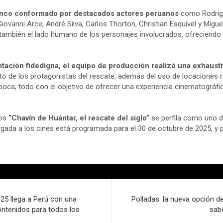
nco conformado por destacados actores peruanos
como Rodrigo
Giovanni Arce, André Silva, Carlos Thorton, Christian Esquivel y Miguel
ra también el lado humano de los personajes involucrados, ofreciend
tación fidedigna, el equipo de producción realizó una exhausti
ecto de los protagonistas del rescate, además del uso de locaciones
poca, todo con el objetivo de ofrecer una experiencia cinematográfic
tos
“Chavín de Huántar, el rescate del siglo”
se perfila como uno 
egada a los cines está programada para el 30 de octubre de 2025, y 
5 llega a Perú con una
Polladas: la nueva opción d
ontenidos para todos los
sabo