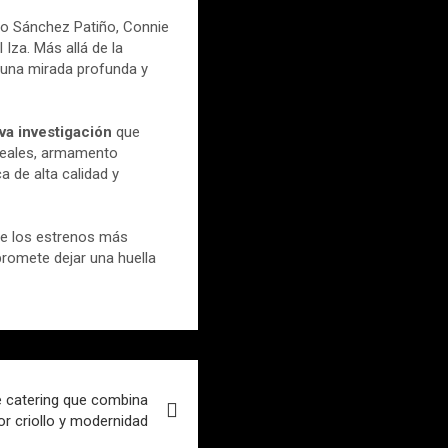
 Sánchez Patiño, Connie
 Iza. Más allá de la
o una mirada profunda y
va investigación
que
 reales, armamento
a de alta calidad y
de los estrenos más
promete dejar una huella
e catering que combina
r criollo y modernidad