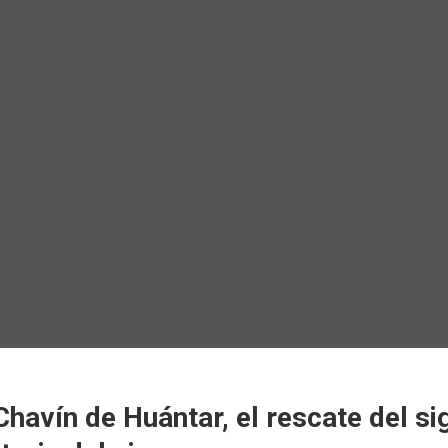
“Chavín de Huántar, el rescate del si