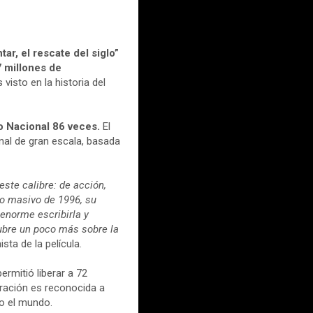
ar, el rescate del siglo”
.7 millones de
 visto en la historia del
io Nacional 86 veces.
El
nal de gran escala, basada
este calibre: de acción,
ro masivo de 1996, su
 enorme escribirla y
cubre un poco más sobre la
sta de la película.
permitió liberar a 72
ración es reconocida a
do el mundo.