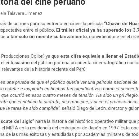
storia del cine peruano
niela Talavera Jimenez
ás de un mes para su estreno en cines, la película
“Chavín de Huánt
xpectativa entre el público.
El tráiler oficial ya ha superado los 3
ube
a tan solo un mes de su lanzamiento
, convirtiéndose en el más
a Producciones Colibrí, ya que
esta cifra equivale a llenar el Estad
el entusiasmo del público por una propuesta cinematográfica nacio
elevantes de la historia reciente del Perú.
r es una prueba de que el público quería ver una película nacional de 
o estelar e inspirada en hechos tan significativos como el secuest
o que ocurrió en esos cuatro meses de tensión. Ha sido un privilegio
ente que el público la disfrute, se emocione, y si en el proceso des
 que la tarea ha sido cumplida”
, señaló Diego de León, director y guioni
escate del siglo”
narra la historia del histórico operativo militar que 
el MRTA en la residencia del embajador de Japón en 1997. Esta ope
una de las más exitosas y estudiadas por academias militares de to