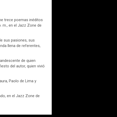
úne trece poemas inéditos
p. m., en el Jazz Zone de
 de sus pasiones, sus
nda llena de referentes,
ncandescente de quien
sto del autor, quien vivió
Laura, Paolo de Lima y
do, en el Jazz Zone de