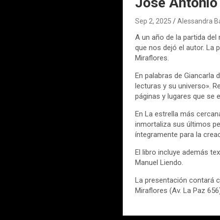
José Antonio
Sep 2, 2025
Alessandra B
A un año de la partida de
que nos dejó el autor. La 
Miraflores.
En palabras de Giancarla d
lecturas y su universo». R
páginas y lugares que se 
En La estrella más cercan
inmortaliza sus últimos pe
íntegramente para la creac
El libro incluye además te
Manuel Liendo.
La presentación contará 
Miraflores (Av. La Paz 656)