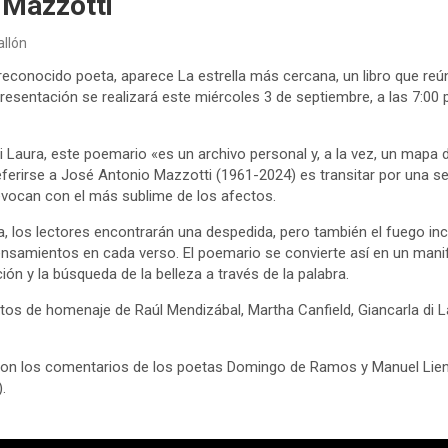
 Mazzotti
allón
l reconocido poeta, aparece La estrella más cercana, un libro que re
presentación se realizará este miércoles 3 de septiembre, a las 7:00 
i Laura, este poemario «es un archivo personal y, a la vez, un mapa
eferirse a José Antonio Mazzotti (1961-2024) es transitar por una se
evocan con el más sublime de los afectos.
a, los lectores encontrarán una despedida, pero también el fuego i
nsamientos en cada verso. El poemario se convierte así en un manifie
ión y la búsqueda de la belleza a través de la palabra.
xtos de homenaje de Raúl Mendizábal, Martha Canfield, Giancarla di 
con los comentarios de los poetas Domingo de Ramos y Manuel Lien
.