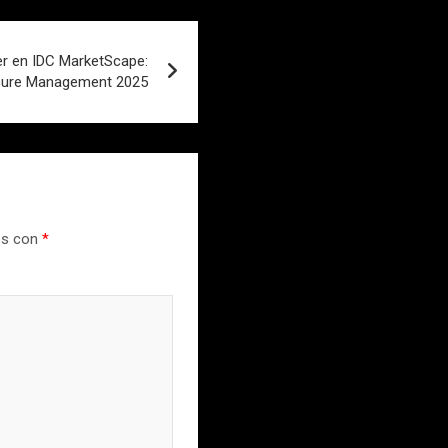
er en IDC MarketScape:
sure Management 2025
os con
*