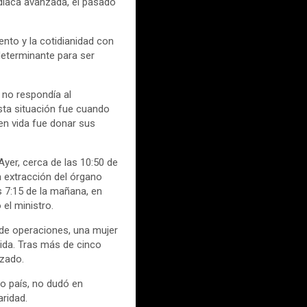
rdiaca avanzada, el pasado
ento y la cotidianidad con
 determinante para ser
a no respondía al
ta situación fue cuando
en vida fue donar sus
er, cerca de las 10:50 de
la extracción del órgano
 7:15 de la mañana, en
 el ministro.
 de operaciones, una mujer
vida. Tras más de cinco
izado.
ro país, no dudó en
aridad.