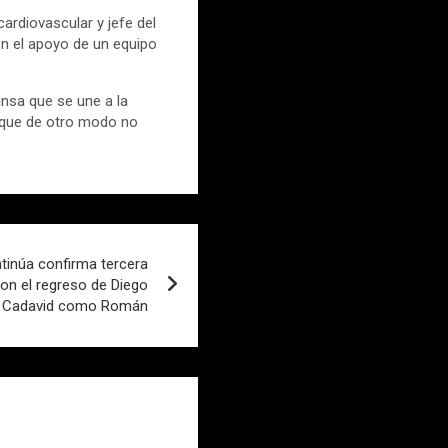
cardiovascular y jefe del
on el apoyo de un equipo
insa que se une a la
s que de otro modo no
ntinúa confirma tercera
on el regreso de Diego
Cadavid como Román