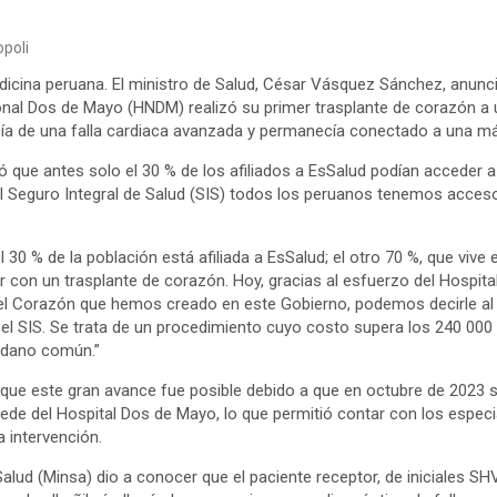
poli
icina peruana. El ministro de Salud, César Vásquez Sánchez, anunci
cional Dos de Mayo (HNDM) realizó su primer trasplante de corazón a 
a de una falla cardiaca avanzada y permanecía conectado a una máq
có que antes solo el 30 % de los afiliados a EsSalud podían acceder a 
al Seguro Integral de Salud (SIS) todos los peruanos tenemos acceso
 30 % de la población está afiliada a EsSalud; el otro 70 %, que vive 
r con un trasplante de corazón. Hoy, gracias al esfuerzo del Hospit
el Corazón que hemos creado en este Gobierno, podemos decirle al 
el SIS. Se trata de un procedimiento cuyo costo supera los 240 000 
dadano común.”
ue este gran avance fue posible debido a que en octubre de 2023 s
ede del Hospital Dos de Mayo, lo que permitió contar con los especi
a intervención.
e Salud (Minsa) dio a conocer que el paciente receptor, de iniciales S