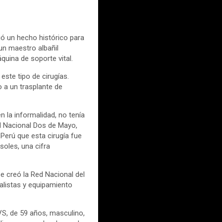
ó un hecho histórico para
un maestro albañil
uina de soporte vital.
este tipo de cirugías.
 a un trasplante de
en la informalidad, no tenía
al Nacional Dos de Mayo,
Perú que esta cirugía fue
soles, una cifra
e creó la Red Nacional del
alistas y equipamiento
HVS, de 59 años, masculino,