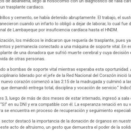
os de albañilería, llegó al nosocomio con un diagnóstico de falla ca
 un trasplante cardiaco.
drillos y cemento, se había detenido abruptamente. El trabajo, el sust
necieron cuando un infarto lo obligó a dejar de laborar, lo cual fue
ional de Lambayeque por insuficiencia cardíaca hasta el HNDM.
lización, los médicos le indicaron que requería de trasplante, pues y
ntos y permanecía conectado a una máquina de soporte vital. En es
asplante de una donadora que sufrió muerte cerebral y cuya decisión 
 vida de otras personas.
 a bombas de soporte vital mientras esperaba esta oportunidad. Ay
sciplinario liderado por el jefe de la Red Nacional del Corazón inició 
 nuevo corazón comenzó a las 2:15 de la madrugada y culminó a las
 que demandó entrega total, disciplina y vocación de servicio.” Indicó
s 3, luego de más de dos meses de estar internado, ingresó a sala
“SI” en su DNI y era compatible con él. La esperanza renació en su 
ra se encuentra en proceso de recuperación y seguimiento especial
del sector destacó la importancia de la donación de órganos en nuest
 este acto de altruismo, un gesto que demuestra el poder de la solid