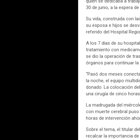
quien se dedicaba a trabaj
30 de junio, a la espera de
Su vida, construida con la
su esposa e hijos se desva
referido del Hospital Reg
A los 7 días de su hospita
tratamiento con medicame
se dio la operación de tr
órganos para continuar la
“Pasó dos meses conectado
la noche, el equipo multidi
donado. La colocación del
una cirugía de cinco horas
La madrugada del miércole
con muerte cerebral puso 
horas de intervención aho
Sobre el tema, el titular 
recalcar la importancia de