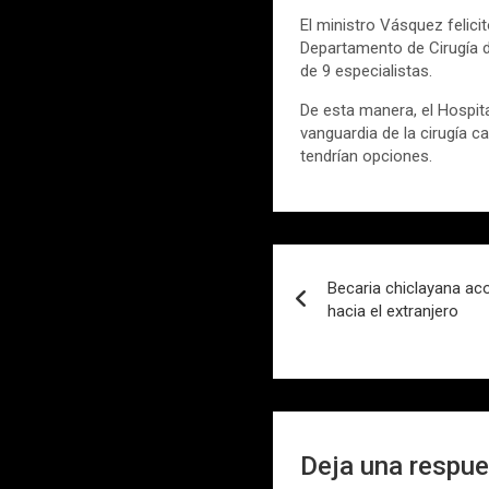
El ministro Vásquez felicit
Departamento de Cirugía d
de 9 especialistas.
De esta manera, el Hospit
vanguardia de la cirugía 
tendrían opciones.
Navegación
Becaria chiclayana a
de
hacia el extranjero
entradas
Deja una respu