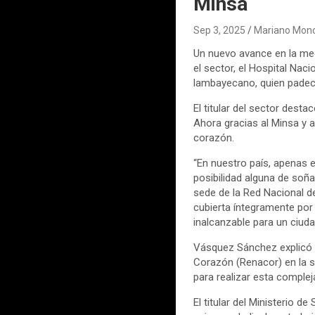
Minsa
Sep 3, 2025
Mariano Mono
Un nuevo avance en la med
el sector, el Hospital Na
lambayecano, quien padecí
El titular del sector desta
Ahora gracias al Minsa y 
corazón.
“En nuestro país, apenas el
posibilidad alguna de soña
sede de la Red Nacional d
cubierta íntegramente por 
inalcanzable para un ciu
Vásquez Sánchez explicó q
Corazón (Renacor) en la s
para realizar esta complej
El titular del Ministerio d