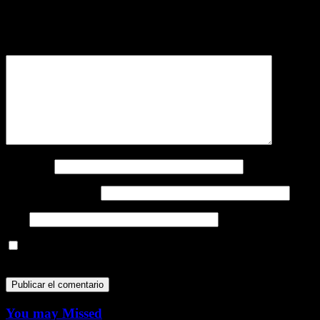
Tu dirección de correo electrónico no será publicada.
Los campos
obligatorios están marcados con
*
Comentario
*
Nombre
*
Correo electrónico
*
Web
Guarda mi nombre, correo electrónico y web en este navegador
para la próxima vez que comente.
You may Missed