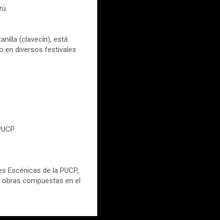
rú.
nilla (clavecín), está
o en diversos festivales
 PUCP
tes Escénicas de la PUCP,
de obras compuestas en el