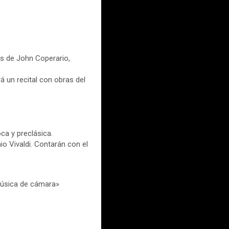
as de John Coperario,
á un recital con obras del
ca y preclásica.
 Vivaldi. Contarán con el
 Música de cámara»