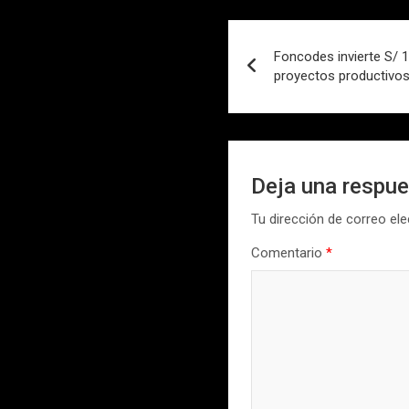
Navegación
Foncodes invierte S/ 
de
proyectos productivos 
entradas
Deja una respu
Tu dirección de correo ele
Comentario
*