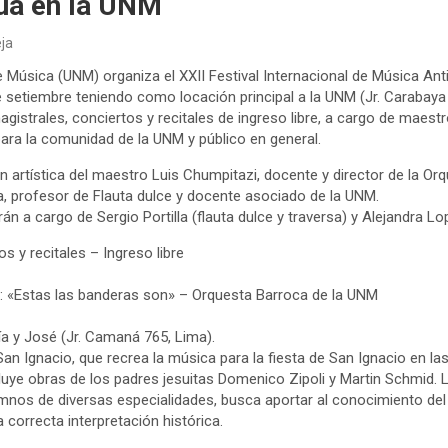
ua en la UNM
eja
 Música (UNM) organiza el XXII Festival Internacional de Música Anti
 setiembre teniendo como locación principal a la UNM (Jr. Carabaya 4
gistrales, conciertos y recitales de ingreso libre, a cargo de maes
 para la comunidad de la UNM y público en general.
n artística del maestro Luis Chumpitazi, docente y director de la Or
la, profesor de Flauta dulce y docente asociado de la UNM.
n a cargo de Sergio Portilla (flauta dulce y traversa) y Alejandra Lop
 y recitales – Ingreso libre
: «Estas las banderas son» – Orquesta Barroca de la UNM
a y José (Jr. Camaná 765, Lima).
an Ignacio, que recrea la música para la fiesta de San Ignacio en la
cluye obras de los padres jesuitas Domenico Zipoli y Martin Schmid. 
os de diversas especialidades, busca aportar al conocimiento del r
a correcta interpretación histórica.