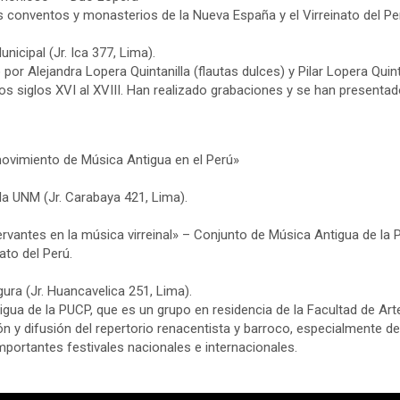
s conventos y monasterios de la Nueva España y el Virreinato del Pe
nicipal (Jr. Ica 377, Lima).
or Alejandra Lopera Quintanilla (flautas dulces) y Pilar Lopera Quinta
los siglos XVI al XVIII. Han realizado grabaciones y se han presentad
movimiento de Música Antigua en el Perú»
la UNM (Jr. Carabaya 421, Lima).
rvantes en la música virreinal» – Conjunto de Música Antigua de la
ato del Perú.
ura (Jr. Huancavelica 251, Lima).
igua de la PUCP, que es un grupo en residencia de la Facultad de Ar
ión y difusión del repertorio renacentista y barroco, especialmente 
mportantes festivales nacionales e internacionales.