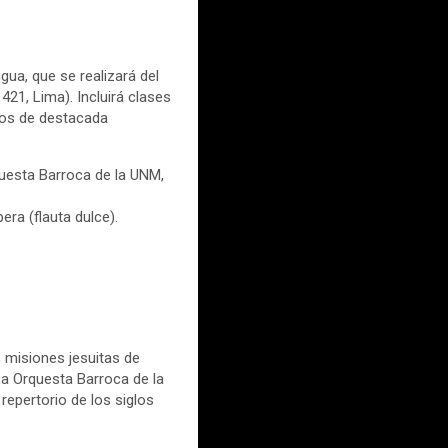
gua, que se realizará del
21, Lima). Incluirá clases
tros de destacada
questa Barroca de la UNM,
era (flauta dulce).
s misiones jesuitas de
La Orquesta Barroca de la
epertorio de los siglos