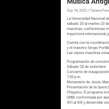
Música Antig
Sep 18, 2025
Tatiana Par
La Universidad Nacional de
sábado 20 al martes 23 de
maestras, conferencias ma
trayectoria internacional,
Cuenta con la coordinació
y el maestro Sergio Portil
Las clases maestras estará
Programación de conciertos
Sábado 20 de setiembre
Concierto de inauguración
7:30 p.m.
Monasterio de Jesús, Marí
Presentación de la ópera S
Chiquitos. El programa in
UNM, conformada por alumn
XVI al XIX y desarrollar un