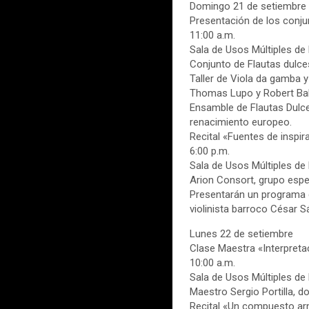
Domingo 21 de setiembre
Presentación de los conju
11:00 a.m.
Sala de Usos Múltiples de 
Conjunto de Flautas dulce
Taller de Viola da gamba y
Thomas Lupo y Robert Ball
Ensamble de Flautas Dulces
renacimiento europeo.
Recital «Fuentes de inspir
6:00 p.m.
Sala de Usos Múltiples de 
Arion Consort, grupo espec
Presentarán un programa c
violinista barroco César 
Lunes 22 de setiembre
Clase Maestra «Interpreta
10:00 a.m.
Sala de Usos Múltiples de 
Maestro Sergio Portilla, d
Recital «Un compuesto a