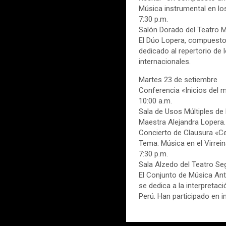
Música instrumental en lo
7:30 p.m.
Salón Dorado del Teatro Mu
El Dúo Lopera, compuesto p
dedicado al repertorio de 
internacionales.
Martes 23 de setiembre
Conferencia «Inicios del 
10:00 a.m.
Sala de Usos Múltiples de 
Maestra Alejandra Lopera.
Concierto de Clausura «Ce
Tema: Música en el Virrein
7:30 p.m.
Sala Alzedo del Teatro Seg
El Conjunto de Música Ant
se dedica a la interpretac
Perú. Han participado en i