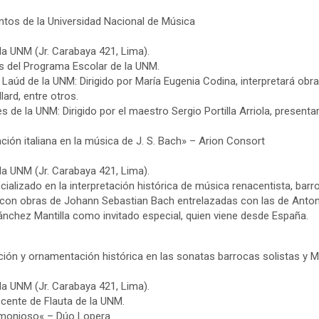
ntos de la Universidad Nacional de Música
la UNM (Jr. Carabaya 421, Lima).
s del Programa Escolar de la UNM.
 Laúd de la UNM: Dirigido por María Eugenia Codina, interpretará obr
ard, entre otros.
 de la UNM: Dirigido por el maestro Sergio Portilla Arriola, presentar
ación italiana en la música de J. S. Bach» – Arion Consort
la UNM (Jr. Carabaya 421, Lima).
ializado en la interpretación histórica de música renacentista, barro
on obras de Johann Sebastian Bach entrelazadas con las de Antonio
Sánchez Mantilla como invitado especial, quien viene desde España.
ción y ornamentación histórica en las sonatas barrocas solistas y
la UNM (Jr. Carabaya 421, Lima).
ocente de Flauta de la UNM.
rmonioso« – Dúo Lopera