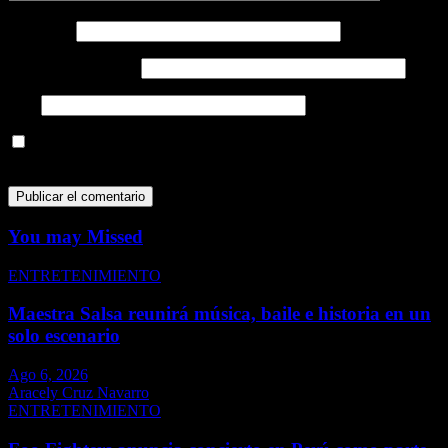
Nombre
*
Correo electrónico
*
Web
Guarda mi nombre, correo electrónico y web en este navegador
para la próxima vez que comente.
You may Missed
ENTRETENIMIENTO
Maestra Salsa reunirá música, baile e historia en un
solo escenario
Ago 6, 2026
Aracely Cruz Navarro
ENTRETENIMIENTO