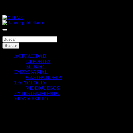
Saltar
viernes, agosto 7, 2026
al
contenido
Tu Canal
NTEVE
Buscar
Buscar
ACTUALIDAD
DEPORTES
MUNDO
EMPRESARIAL
GASTRONOMIA
TECNOLOGIA
VIDEOJUEGOS
ENTRETENIMIENTO
VIDA Y ESTILO