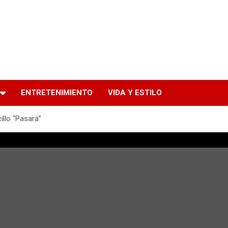
ENTRETENIMIENTO
VIDA Y ESTILO
llo “Pasará”