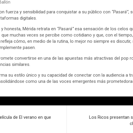
Ballón
con fuerza y sensibilidad para conquistar a su público con
“Pasará”
, 
ataformas digitales.
y honesta, Mérida retrata en
“Pasará”
esa sensación de los celos qu
o que muchas veces se percibe como cotidiano y que, con el tiempo,
efleja cómo, en medio de la rutina, lo mejor no siempre es discutir, 
implemente pasen.
omete convertirse en una de las apuestas más atractivas del pop r
ncias similares.
irma su estilo único y su capacidad de conectar con la audiencia a t
nsolidándose como una de las voces emergentes más prometedoras
lícula de El verano en que
Los Ricos presentan s
c