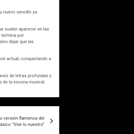
su nuevo sencillo ya
e suelen aparecer en las
 termina por
sino dejar que las
ock actual, conquistando a
ravés de letras profundas y
 de la escena musical.
u versión flamenca del
lásico “Vivir lo nuestro”