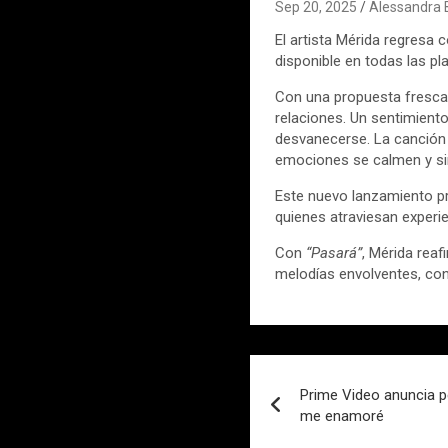
Sep 20, 2025
Alessandra 
El artista Mérida regresa 
disponible en todas las pl
Con una propuesta fresca 
relaciones. Un sentimient
desvanecerse. La canción r
emociones se calmen y s
Este nuevo lanzamiento pr
quienes atraviesan experie
Con
“Pasará”
, Mérida reaf
melodías envolventes, co
Navegación
Prime Video anuncia pe
de
me enamoré