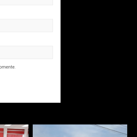
comente.