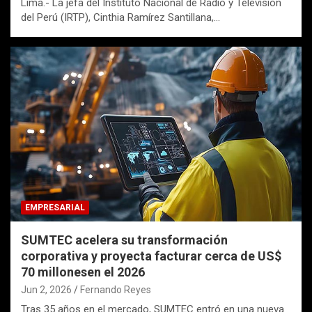
Lima.- La jefa del Instituto Nacional de Radio y Televisión
del Perú (IRTP), Cinthia Ramírez Santillana,…
EMPRESARIAL
SUMTEC acelera su transformación
corporativa y proyecta facturar cerca de US$
70 millonesen el 2026
Jun 2, 2026
Fernando Reyes
Tras 35 años en el mercado, SUMTEC entró en una nueva