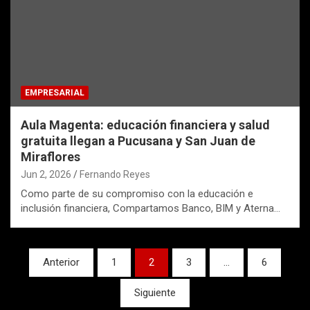
EMPRESARIAL
Aula Magenta: educación financiera y salud
gratuita llegan a Pucusana y San Juan de
Miraflores
Jun 2, 2026
Fernando Reyes
Como parte de su compromiso con la educación e
inclusión financiera, Compartamos Banco, BIM y Aterna…
Paginación
Anterior
1
2
3
…
6
de
Siguiente
entradas