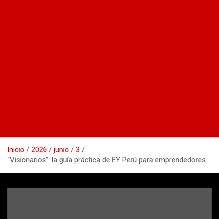
Inicio
2026
junio
3
“Visionarios”: la guía práctica de EY Perú para emprendedores