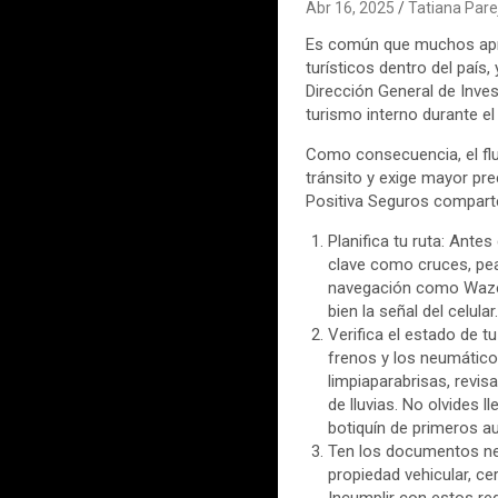
Abr 16, 2025
Tatiana Pare
Es común que muchos apro
turísticos dentro del país
Dirección General de Inves
turismo interno durante el
Como consecuencia, el fluj
tránsito y exige mayor pr
Positiva Seguros comparte
Planifica tu ruta: Antes
clave como cruces, pea
navegación como Waze o
bien la señal del celular
Verifica el estado de t
frenos y los neumátic
limpiaparabrisas, revis
de lluvias. No olvides 
botiquín de primeros au
Ten los documentos nec
propiedad vehicular, ce
Incumplir con estos req