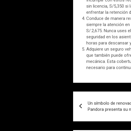
sin licencia, S/5,350 s
enfrentar la retención d
Conduce de manera resp
siempre la atención en
S/.2,675. Nunca uses el
seguridad en los asient
horas para descansar y 
Adquiere un seguro veh
que también puede ofre
mecánica. Esta cobertur
necesario para continua
Navegación
Un símbolo de renova
de
Pandora presenta su 
entradas