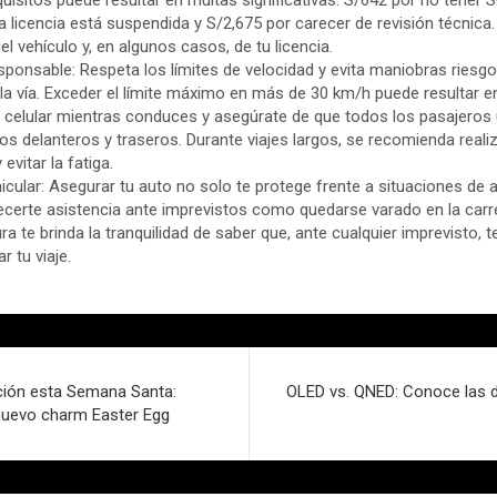
i la licencia está suspendida y S/2,675 por carecer de revisión técnic
el vehículo y, en algunos casos, de tu licencia.
onsable: Respeta los límites de velocidad y evita maniobras riesg
 la vía. Exceder el límite máximo en más de 30 km/h puede resultar 
 celular mientras conduces y asegúrate de que todos los pasajeros ut
os delanteros y traseros. Durante viajes largos, se recomienda reali
evitar la fatiga.
icular: Asegurar tu auto no solo te protege frente a situaciones de 
certe asistencia ante imprevistos como quedarse varado en la carret
a te brinda la tranquilidad de saber que, ante cualquier imprevisto, 
r tu viaje.
ción esta Semana Santa:
OLED vs. QNED: Conoce las d
nuevo charm Easter Egg