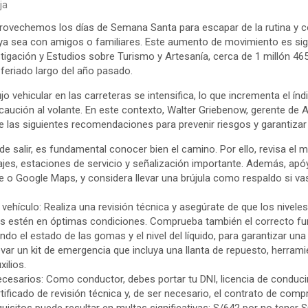
ja
vechemos los días de Semana Santa para escapar de la rutina y 
, ya sea con amigos o familiares. Este aumento de movimiento es sign
tigación y Estudios sobre Turismo y Artesanía, cerca de 1 millón 46
 feriado largo del año pasado.
o vehicular en las carreteras se intensifica, lo que incrementa el ín
ecaución al volante. En este contexto, Walter Griebenow, gerente de
 las siguientes recomendaciones para prevenir riesgos y garantizar
 de salir, es fundamental conocer bien el camino. Por ello, revisa el 
jes, estaciones de servicio y señalización importante. Además, apó
 Google Maps, y considera llevar una brújula como respaldo si vas
.
u vehículo: Realiza una revisión técnica y asegúrate de que los niveles
os estén en óptimas condiciones. Comprueba también el correcto fu
ando el estado de las gomas y el nivel del líquido, para garantizar una
llevar un kit de emergencia que incluya una llanta de repuesto, herram
xilios.
esarios: Como conductor, debes portar tu DNI, licencia de conducir,
rtificado de revisión técnica y, de ser necesario, el contrato de comp
uisitos puede resultar en multas significativas: S/642 por no tener 