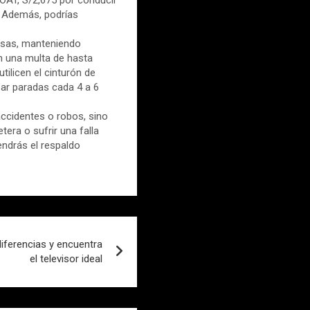
a. Además, podrías
osas, manteniendo
en una multa de hasta
ilicen el cinturón de
zar paradas cada 4 a 6
accidentes o robos, sino
era o sufrir una falla
tendrás el respaldo
iferencias y encuentra
el televisor ideal