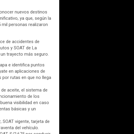
conocer nuevos destinos
ificativo, ya que, según la
5 mil personas realizaron
dice de accidentes de
 Autos y SOAT de La
 un trayecto más seguro.
mapa e identifica puntos
yate en aplicaciones de
 por rutas en que no llega
 de aceite, el sistema de
ncionamiento de los
 buena visibilidad en caso
ientas básicas y un
 SOAT vigente, tarjeta de
raventa del vehículo.
SOAT, S/2,675 por conducir