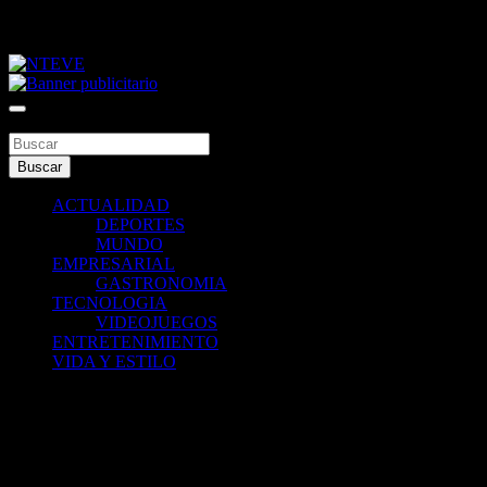
Saltar
viernes, agosto 7, 2026
al
contenido
Tu Canal
NTEVE
Buscar
Buscar
ACTUALIDAD
DEPORTES
MUNDO
EMPRESARIAL
GASTRONOMIA
TECNOLOGIA
VIDEOJUEGOS
ENTRETENIMIENTO
VIDA Y ESTILO