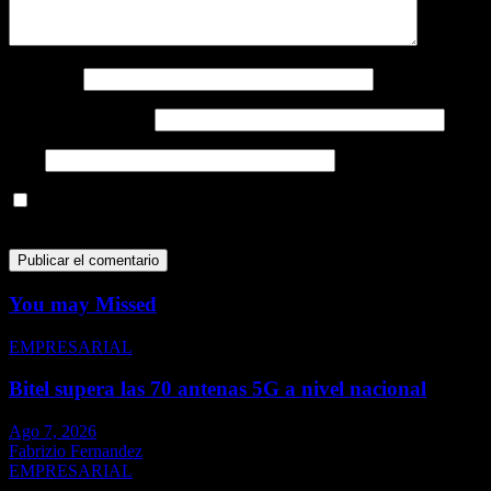
Nombre
*
Correo electrónico
*
Web
Guarda mi nombre, correo electrónico y web en este navegador
para la próxima vez que comente.
You may Missed
EMPRESARIAL
Bitel supera las 70 antenas 5G a nivel nacional
Ago 7, 2026
Fabrizio Fernandez
EMPRESARIAL