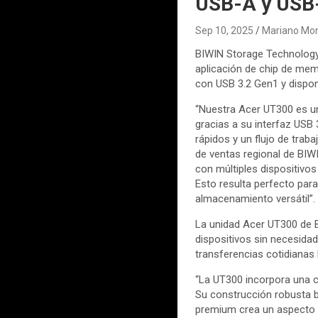
USB-A y USB
Sep 10, 2025
Mariano Mon
BIWIN Storage Technology,
aplicación de chip de mem
con USB 3.2 Gen1 y dispon
“Nuestra Acer UT300 es un
gracias a su interfaz USB
rápidos y un flujo de trab
de ventas regional de BIW
con múltiples dispositivos
Esto resulta perfecto par
almacenamiento versátil”.
La unidad Acer UT300 de B
dispositivos sin necesida
transferencias cotidianas
“La UT300 incorpora una ca
Su construcción robusta b
premium crea un aspecto e