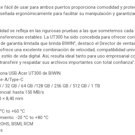
nte fácil de usar para ambos puertos proporciona comodidad y prote
diseñada ergonómicamente para facilitar su manipulación y garantiza
lidad se refleja en las rigurosas pruebas a las que sometemos cada
nsferencias estables. La UT300 ha sido concebida para ofrecer confi
de garantía limitada que brinda BIWIN”, destacó el Director de venta
ofrece una excelente combinación de velocidad, compatibilidad uni
 estilo de vida digital. Así, resulta ideal tanto para uso empresarial
transferir y respaldar sus archivos importantes con total confianza”
moria USB Acer UT300 de BIWIN
ype-A/Type-C
 / 32 GB / 64 GB /128 GB / 256 GB / 512 GB / 1 TВ
encial: hasta 150 MB/s
90 × 8,40 mm
 °C to +60 °C
iento: -20 °C to +80 °C
 ROHS, BSMI, RCM
os