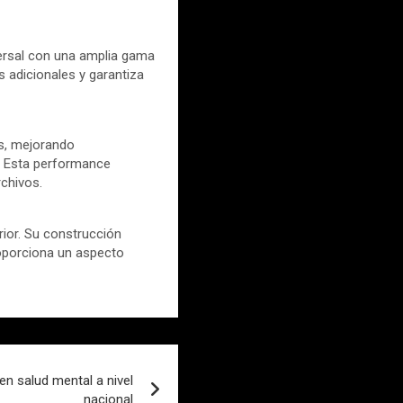
ersal con una amplia gama
s adicionales y garantiza
/s, mejorando
. Esta performance
rchivos.
rior. Su construcción
oporciona un aspecto
en salud mental a nivel
nacional