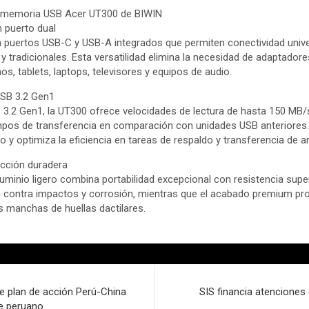
a memoria USB Acer UT300 de BIWIN
n puerto dual
 puertos USB-C y USB-A integrados que permiten conectividad univ
 tradicionales. Esta versatilidad elimina la necesidad de adaptadore
os, tablets, laptops, televisores y equipos de audio.
USB 3.2 Gen1
 3.2 Gen1, la UT300 ofrece velocidades de lectura de hasta 150 MB
empos de transferencia en comparación con unidades USB anteriores
jo y optimiza la eficiencia en tareas de respaldo y transferencia de a
cción duradera
luminio ligero combina portabilidad excepcional con resistencia supe
n contra impactos y corrosión, mientras que el acabado premium pr
as manchas de huellas dactilares.
e plan de acción Perú-China
SIS financia atenciones 
te peruano