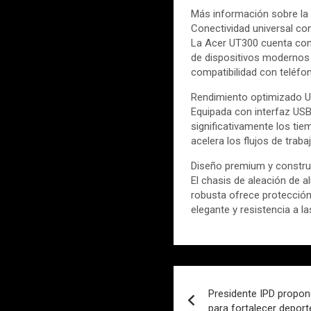
Más información sobre l
Conectividad universal co
La Acer UT300 cuenta con
de dispositivos modernos y
compatibilidad con teléfon
Rendimiento optimizado 
Equipada con interfaz USB
significativamente los ti
acelera los flujos de traba
Diseño premium y constru
El chasis de aleación de a
robusta ofrece protecció
elegante y resistencia a l
Navegación
Presidente IPD propon
de
para fortalecer depor