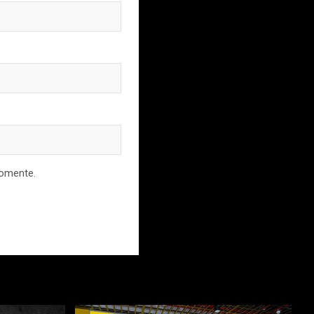
comente.