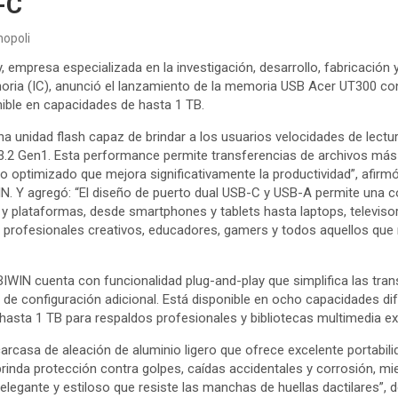
-C
opoli
 empresa especializada en la investigación, desarrollo, fabricación
oria (IC), anunció el lanzamiento de la memoria USB Acer UT300 con
ible en capacidades de hasta 1 TB.
a unidad flash capaz de brindar a los usuarios velocidades de lect
 3.2 Gen1. Esta performance permite transferencias de archivos más
ajo optimizado que mejora significativamente la productividad”, afir
IN. Y agregó: “El diseño de puerto dual USB-C y USB-A permite una co
 y plataformas, desde smartphones y tablets hasta laptops, televiso
a profesionales creativos, educadores, gamers y todos aquellos que
IWIN cuenta con funcionalidad plug-and-play que simplifica las tran
d de configuración adicional. Está disponible en ocho capacidades di
 hasta 1 TB para respaldos profesionales y bibliotecas multimedia e
rcasa de aleación de aluminio ligero que ofrece excelente portabilid
rinda protección contra golpes, caídas accidentales y corrosión, mi
legante y estiloso que resiste las manchas de huellas dactilares”, 