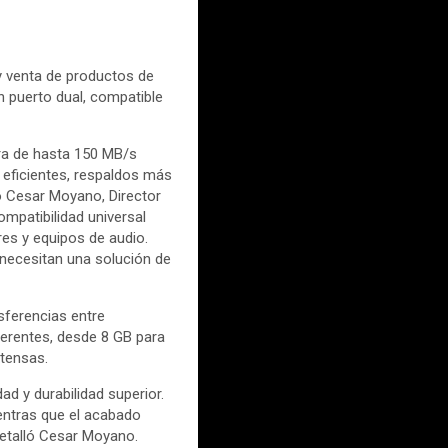
 y venta de productos de
 puerto dual, compatible
ura de hasta 150 MB/s
 eficientes, respaldos más
mó Cesar Moyano, Director
mpatibilidad universal
res y equipos de audio.
 necesitan una solución de
sferencias entre
ferentes, desde 8 GB para
xtensas.
ad y durabilidad superior.
entras que el acabado
detalló Cesar Moyano.