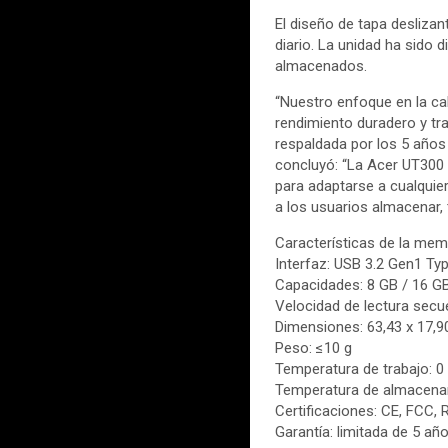
El diseño de tapa desliza
diario. La unidad ha sido 
almacenados.
“Nuestro enfoque en la ca
rendimiento duradero y tra
respaldada por los 5 años 
concluyó: “La Acer UT300 
para adaptarse a cualquier
a los usuarios almacenar, 
Características de la me
Interfaz: USB 3.2 Gen1 T
Capacidades: 8 GB / 16 GB
Velocidad de lectura secu
Dimensiones: 63,43 x 17,
Peso: ≤10 g
Temperatura de trabajo: 0
Temperatura de almacenam
Certificaciones: CE, FCC,
Garantía: limitada de 5 añ