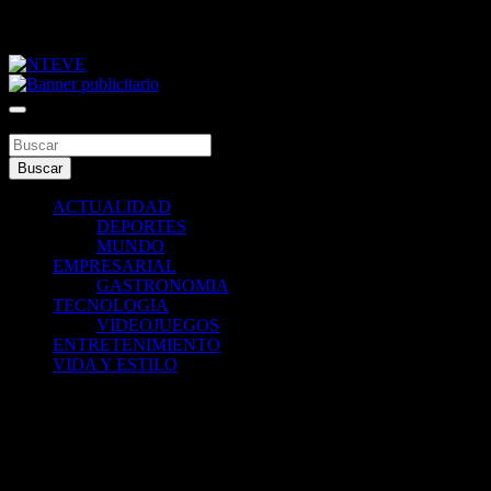
Saltar
viernes, agosto 7, 2026
al
contenido
Tu Canal
NTEVE
Buscar
Buscar
ACTUALIDAD
DEPORTES
MUNDO
EMPRESARIAL
GASTRONOMIA
TECNOLOGIA
VIDEOJUEGOS
ENTRETENIMIENTO
VIDA Y ESTILO