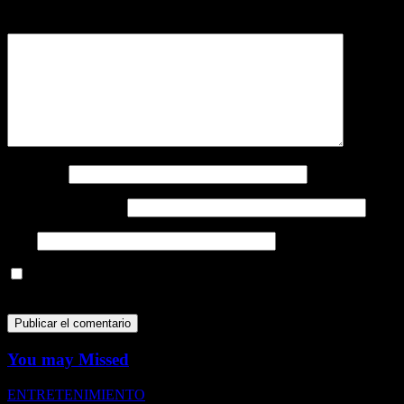
Comentario
*
Nombre
*
Correo electrónico
*
Web
Guarda mi nombre, correo electrónico y web en este navegador
para la próxima vez que comente.
You may Missed
ENTRETENIMIENTO