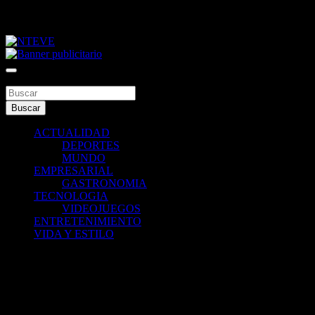
Saltar
jueves, agosto 6, 2026
al
contenido
Tu Canal
NTEVE
Buscar
Buscar
ACTUALIDAD
DEPORTES
MUNDO
EMPRESARIAL
GASTRONOMIA
TECNOLOGIA
VIDEOJUEGOS
ENTRETENIMIENTO
VIDA Y ESTILO