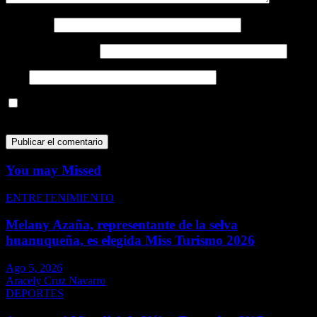
Nombre
*
Correo electrónico
*
Web
Guarda mi nombre, correo electrónico y web en este navegador
para la próxima vez que comente.
You may Missed
ENTRETENIMIENTO
Melany Azaña, representante de la selva
huanuqueña, es elegida Miss Turismo 2026
Ago 5, 2026
Aracely Cruz Navarro
DEPORTES